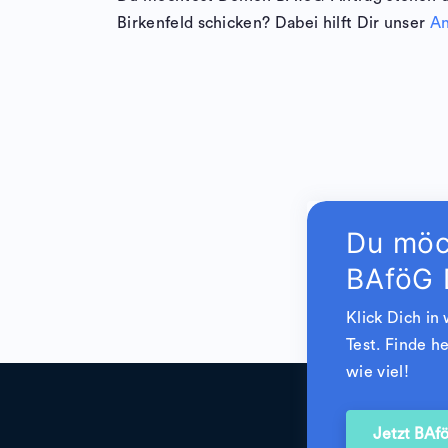
Birkenfeld schicken? Dabei hilft Dir unser
An
Du möc
BAföG 
Klick Dich in
Test. Finde 
wie viel!
Jetzt BAf