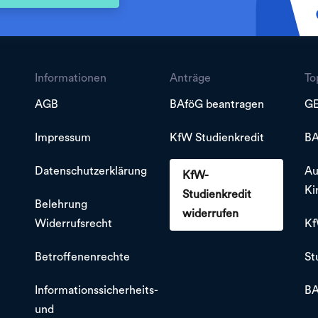
Informationen
Anträge
To
AGB
BAföG beantragen
GE
Impressum
KfW Studienkredit
BA
Datenschutzerklärung
Au
KfW-
Ki
Studienkredit
Belehrung
widerrufen
Widerrufsrecht
Kf
Betroffenenrechte
St
Informationssicherheits-
BA
und