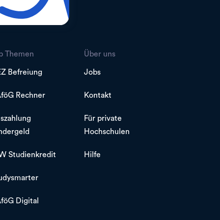
p Themen
Über uns
Z Befreiung
Jobs
föG Rechner
Kontakt
szahlung
Für private
ndergeld
Hochschulen
W Studienkredit
Hilfe
udysmarter
föG Digital