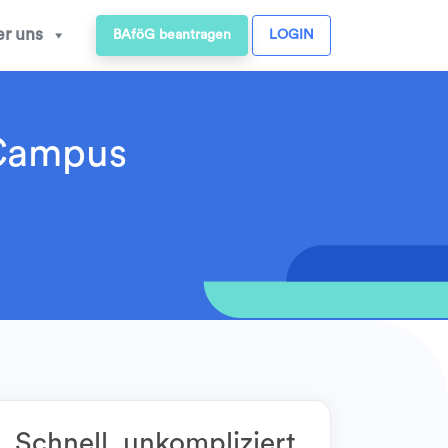
r uns
BAföG beantragen
LOGIN
-Campus
Schnell, unkompliziert