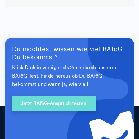
Du möchtest wissen wie viel BAföG
Du bekommst?
Klick Dich in weniger als 2min durch unseren
BAföG-Test. Finde heraus ob Du BAföG
bekommst und wenn ja, wie viel!
Jetzt BAföG-Anspruch testen!