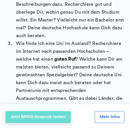
Beschreibungen dazu. Recherchiere gut und
überlege Dir, wohin genau Du mit dem Studium
willst. Ein Master? Vielleicht nur ein Bachelor erst
mal? Deine deutsche Hochschule kann Dich dazu
auch beraten.
Wie finde ich eine Uni im Ausland? Recherchiere
im Internet nach passenden Hochschulen –
welche hat einen
guten Ruf
? Welche kann Dir am
meisten bieten, vielleicht passend zu Deinem
gewünschten Spezialgebiet? Deine deutsche Uni
kann Dich dazu meist auch beraten oder hat
Partnerunis mit entsprechenden
Austauschprogrammen. Gibt es dabei Länder, die
Du bevorzugst und welche, die Du ausschließt?
Sei hier, das ist unser Tipp, etwas offener, was das
Jetzt BAföG-Anspruch testen!
Mehr Infos
Land betrifft. Schaue lieber, welche Uni Dir die
besten Chancen bietet.