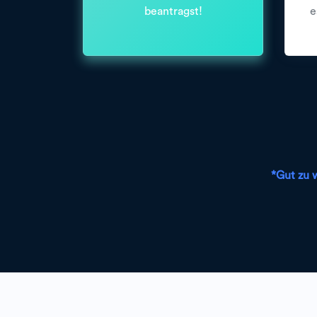
beantragst!
e
*Gut zu 