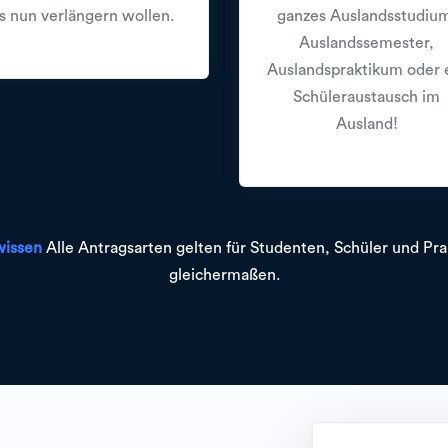
s nun verlängern wollen.
ganzes Auslandsstudiu
Auslandssemester,
Auslandspraktikum oder 
Schüleraustausch im
Ausland!
wissen
Alle Antragsarten gelten für Studenten, Schüler und Pra
gleichermaßen.