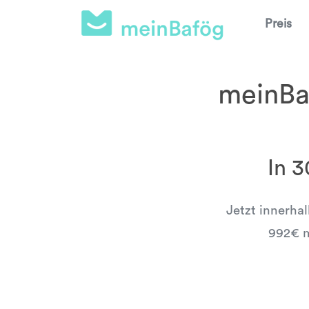
Preis
meinBaf
In 
Jetzt innerha
992€ m