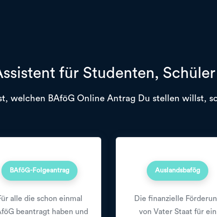
ssistent für Studenten, Schüle
t, welchen BAföG Online Antrag Du stellen willst, so
BAföG-Folgeantrag
Auslandsbafög
Für alle die schon einmal
Die finanzielle Förderu
föG beantragt haben und
von Vater Staat für ein