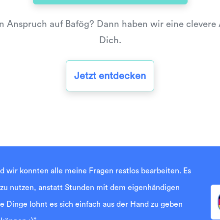
n Anspruch auf Bafög? Dann haben wir eine clevere A
Dich.
Jetzt entdecken
nd wir konnten alle meine Fragen restlos bearbeiten. Es
 zu nutzen, anstatt Stunden mit dem eigenhändigen
 Dinge lohnt es sich einfach aus der Hand zu geben