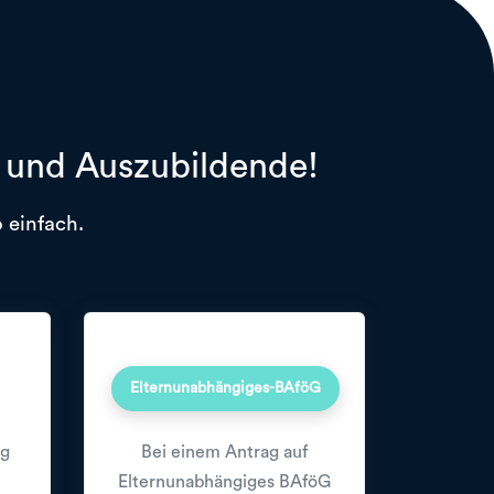
r und Auszubildende!
 einfach.
Elternunabhängiges-BAföG
ng
Bei einem Antrag auf
Elternunabhängiges BAföG