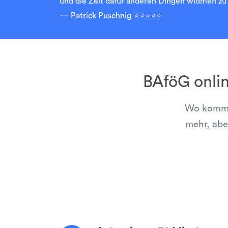
und die Zeit dafür anderen Dingen widmen zu 
Patrick Puschnig
⭐⭐⭐⭐⭐
BAföG onli
Wo kommen
mehr, abe