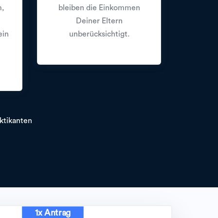
m,
bleiben die Einkommen
Deiner Eltern
ein
unberücksichtigt.
ktikanten
1x Antrag