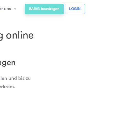
r uns
BAföG beantragen
LOGIN
g online
agen
llen und bis zu
erkram.