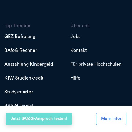
Top Themen
Über uns
GEZ Befreiung
Jobs
BAföG Rechner
Kontakt
Auszahlung Kindergeld
Für private Hochschulen
KfW Studienkredit
Hilfe
Studysmarter
BAföG Digital
Jetzt BAföG-Anspruch testen!
Mehr Infos
Studenten
Steuerfreibetrag