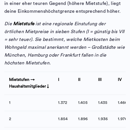
in einer eher teuren Gegend (höhere Mietstufe), liegt
deine Einkommenshöchstgrenze entsprechend höher.
Die
Mietstufe
ist eine regionale Einstufung der
örtlichen Mietpreise in sieben Stufen (I = günstig bis VII
= sehr teuer). Sie bestimmt, welche Mietkosten beim
Wohngeld maximal anerkannt werden – Großstädte wie
München, Hamburg oder Frankfurt fallen in die
höchsten Mietstufen.
Mietstufen →
I
II
III
IV
Haushaltsmitglieder ↓
1
1.372
1.405
1.435
1.466
2
1.854
1.896
1.936
1.976