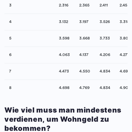
3
2.316
2.365
2.411
2.458
4
3.132
3.197
3.526
3.318
5
3.598
3.668
3.733
3.801
6
4.063
4.137
4.206
4.277
7
4.473
4.550
4.834
4.694
8
4.698
4.769
4.834
4.900
Wie viel muss man mindestens
verdienen, um Wohngeld zu
bekommen?