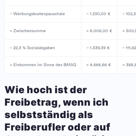
– Werbungskostenpauschale
– 1.230,00 €
– 102,
= Zwischensumme
= 6.006,00 €
= 500,
– 22,3 % Sozialabgaben
– 1.339,39 €
– 111,6
= Einkommen im Sinne des BAföG
= 4.666,66 €
= 388,
Wie hoch ist der
Freibetrag, wenn ich
selbstständig als
Freiberufler oder auf