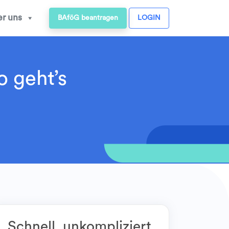
r uns
BAföG beantragen
LOGIN
o geht’s
Schnell, unkompliziert