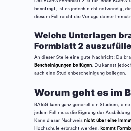
Das BAföG Formblatt 2 ist für jeden BAföG-A
beantragt, ist es jedoch nicht notwendig, di
diesem Fall reicht die Vorlage deiner Imma
Welche Unterlagen br
Formblatt 2 auszufüll
An dieser Stelle eine gute Nachricht: Du br
Bescheinigungen beifügen
. Du kannst jedoc
auch eine Studienbescheinigung beilegen.
Worum geht es im B
BAföG kann ganz generell ein Studium, eine 
jedem Fall muss die Eignung der Ausbildun
Kann dieser Nachweis
nicht über eine Imma
Hochschule erbracht werden,
kommt Formbla