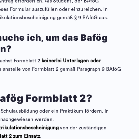
ntrag erforderlich. Als Student, der BAföG
eses Formular auszufüllen oder einzureichen. In
trikulationsbescheinigung gemäß § 9 BAföG aus.
auche ich, um das Bafög
en?
auchst Formblatt 2
keinerlei Unterlagen oder
h anstelle von Formblatt 2 gemäß Paragraph 9 BAföG
afög Formblatt 2?
Schulausbildung oder ein Praktikum fördern. In
g nachgewiesen werden.
trikulationsbescheinigung
von der zuständigen
tt 2 zum Einsatz
.