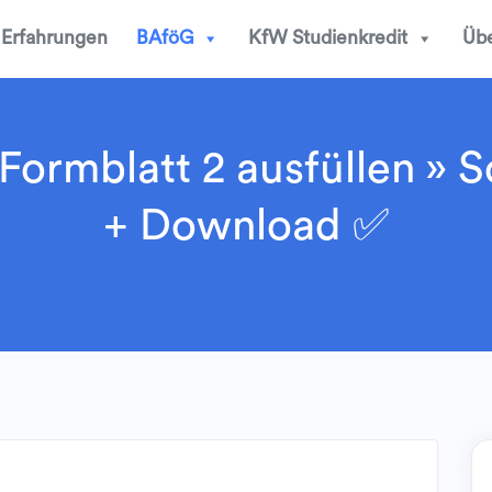
Erfahrungen
BAföG
KfW Studienkredit
Übe
ormblatt 2 ausfüllen » S
+ Download ✅