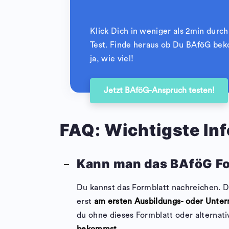
Klick Dich in weniger als 2min durc
Test. Finde heraus ob Du BAföG b
ja, wie viel!
Jetzt BAföG-Anspruch testen!
FAQ: Wichtigste Inf
Kann man das BAföG Fo
Du kannst das Formblatt nachreichen. D
erst
am ersten Ausbildungs- oder Unterr
du ohne dieses Formblatt oder alternat