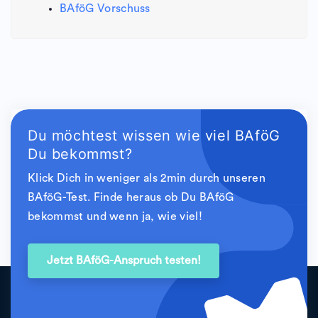
BAföG Vorschuss
Du möchtest wissen wie viel BAföG
Du bekommst?
Klick Dich in weniger als 2min durch unseren
BAföG-Test. Finde heraus ob Du BAföG
bekommst und wenn ja, wie viel!
Jetzt BAföG-Anspruch testen!