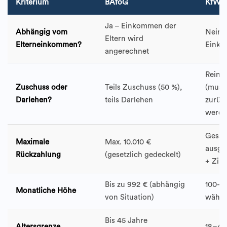
Kriterium
BAföG
KfW-S
Ja – Einkommen der
Abhängig vom
Nein –
Eltern wird
Elterneinkommen?
Einko
angerechnet
Reine
Zuschuss oder
Teils Zuschuss (50 %),
(muss 
Darlehen?
teils Darlehen
zurüc
werde
Gesa
Maximale
Max. 10.010 €
ausge
Rückzahlung
(gesetzlich gedeckelt)
+ Zin
Bis zu 992 € (abhängig
100–65
Monatliche Höhe
von Situation)
wählb
Bis 45 Jahre
Altersgrenze
18–44