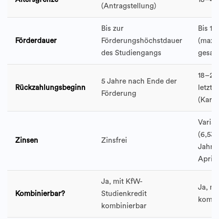
(Antragstellung)
Bis zur
Bis 10
Förderdauer
Förderungshöchstdauer
(max.
des Studiengangs
gesam
18–23
5 Jahre nach Ende der
Rückzahlungsbeginn
letzte
Förderung
(Karen
Variab
(6,53 
Zinsen
Zinsfrei
Jahres
April 
Ja, mit KfW-
Ja, m
Kombinierbar?
Studienkredit
kombi
kombinierbar