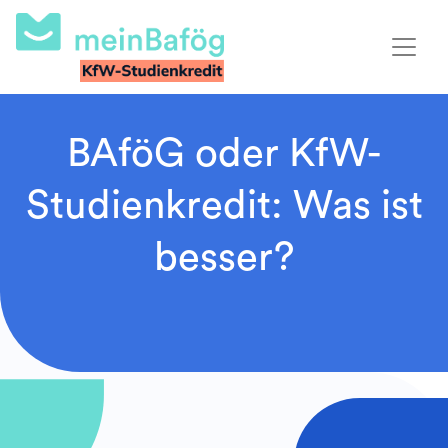
BAföG oder KfW-
Studienkredit: Was ist
besser?