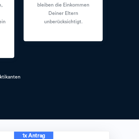
m,
bleiben die Einkommen
Deiner Eltern
ein
unberücksichtigt.
ktikanten
1x Antrag