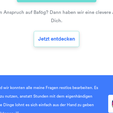
n Anspruch auf Bafög? Dann haben wir eine clevere A
Dich.
Jetzt entdecken
nd wir konnten alle meine Fragen restlos bearbeiten. Es
 zu nutzen, anstatt Stunden mit dem eigenhändigen
 Dinge lohnt es sich einfach aus der Hand zu geben