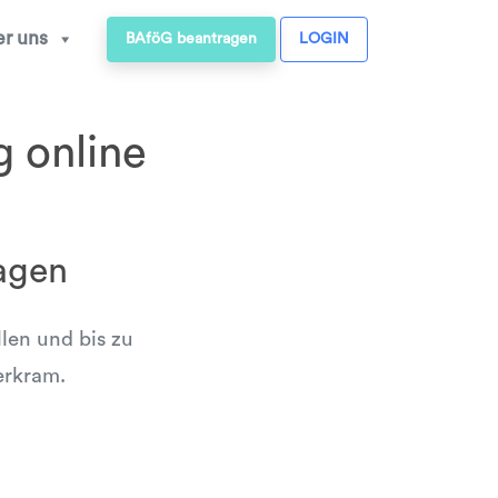
r uns
BAföG beantragen
LOGIN
g online
agen
llen und bis zu
erkram.