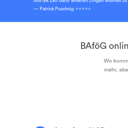
und die Zeit dafür anderen Dingen widmen zu 
Patrick Puschnig
⭐⭐⭐⭐⭐
BAföG onli
Wo kommen
mehr, abe