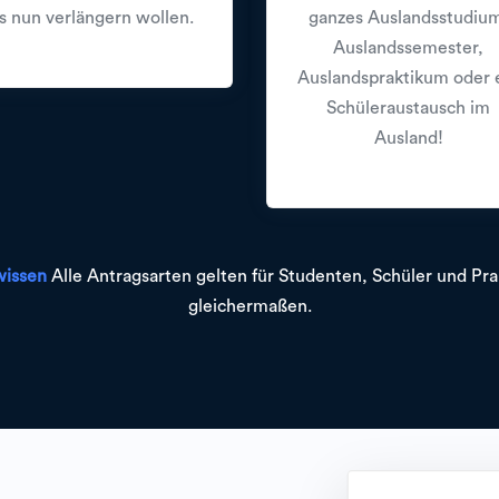
s nun verlängern wollen.
ganzes Auslandsstudiu
Auslandssemester,
Auslandspraktikum oder 
Schüleraustausch im
Ausland!
wissen
Alle Antragsarten gelten für Studenten, Schüler und Pra
gleichermaßen.