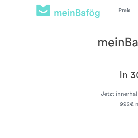
Preis
meinBaf
In 
Jetzt innerha
992€ m