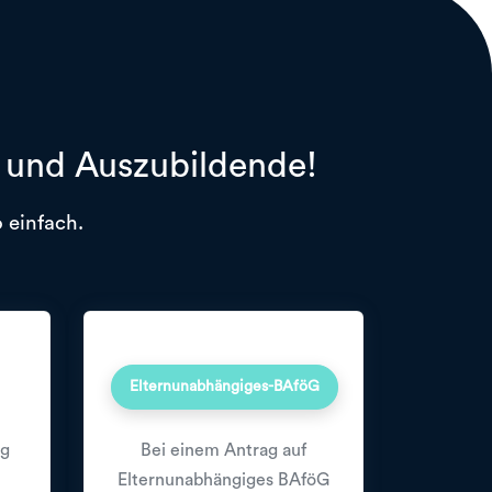
r und Auszubildende!
 einfach.
Elternunabhängiges-BAföG
ng
Bei einem Antrag auf
Elternunabhängiges BAföG