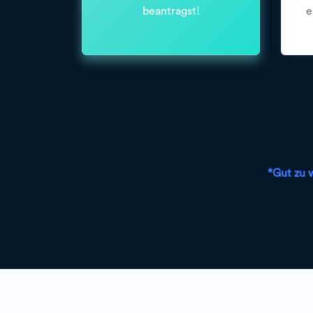
beantragst!
e
*Gut zu 