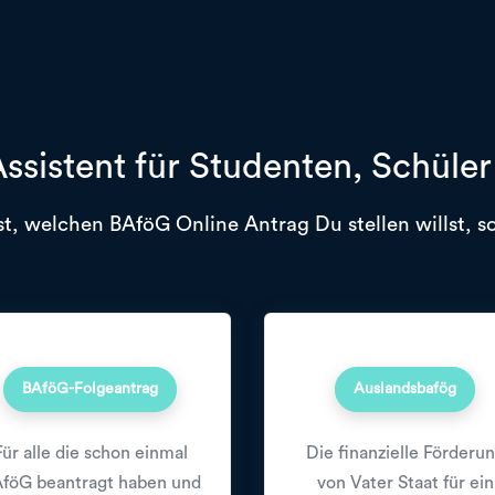
ssistent für Studenten, Schüle
t, welchen BAföG Online Antrag Du stellen willst, so
BAföG-Folgeantrag
Auslandsbafög
Für alle die schon einmal
Die finanzielle Förderu
föG beantragt haben und
von Vater Staat für ein