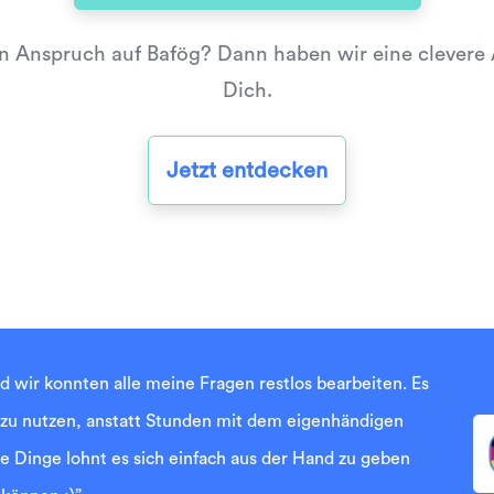
n Anspruch auf Bafög? Dann haben wir eine clevere A
Dich.
Jetzt entdecken
nd wir konnten alle meine Fragen restlos bearbeiten. Es
 zu nutzen, anstatt Stunden mit dem eigenhändigen
 Dinge lohnt es sich einfach aus der Hand zu geben