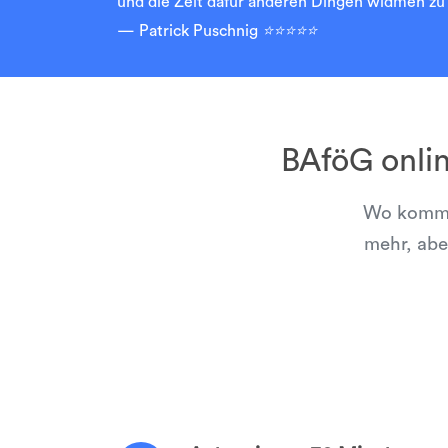
und die Zeit dafür anderen Dingen widmen zu 
Patrick Puschnig
⭐⭐⭐⭐⭐
BAföG onli
Wo kommen
mehr, abe