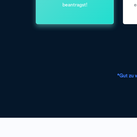
beantragst!
e
*Gut zu 