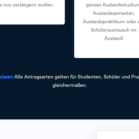
s nun verlängern wollen.
ganzes Auslandsstudiu
Auslandssemester,
Auslandspraktikum oder 
Schüleraustausch im
Ausland!
wissen
Alle Antragsarten gelten für Studenten, Schüler und Pra
gleichermaßen.