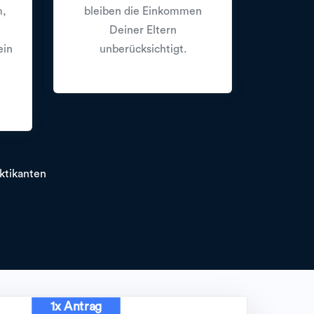
m,
bleiben die Einkommen
Deiner Eltern
ein
unberücksichtigt.
ktikanten
1x Antrag