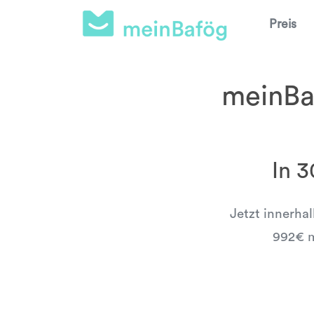
Preis
meinBaf
In 
Jetzt innerha
992€ m