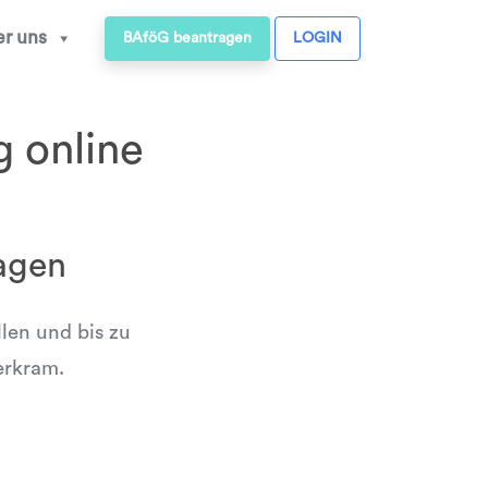
r uns
BAföG beantragen
LOGIN
g online
agen
llen und bis zu
erkram.