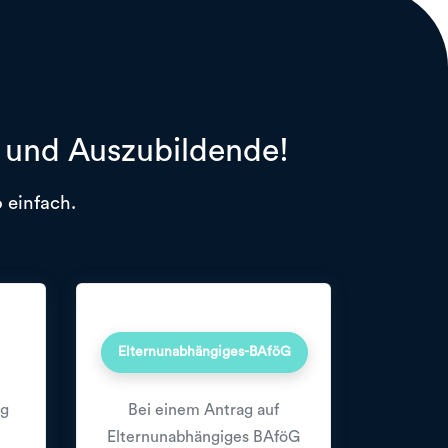
r und Auszubildende!
 einfach.
Elternunabhängiges-BAföG
ng
Bei einem Antrag auf
Elternunabhängiges BAföG