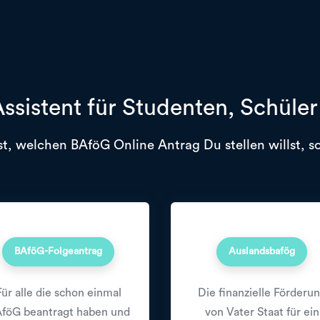
ssistent für Studenten, Schüle
t, welchen BAföG Online Antrag Du stellen willst, so
BAföG-Folgeantrag
Auslandsbafög
Für alle die schon einmal
Die finanzielle Förderu
föG beantragt haben und
von Vater Staat für ein