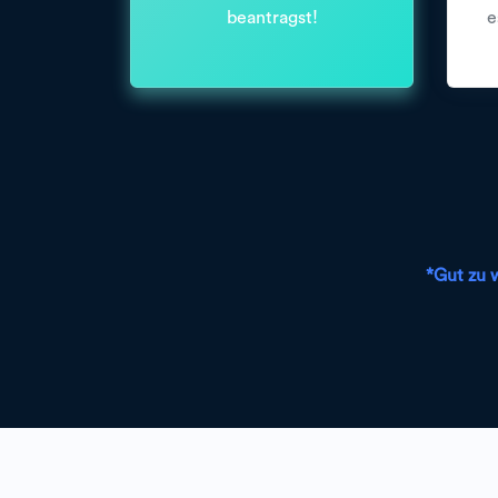
beantragst!
e
*Gut zu 