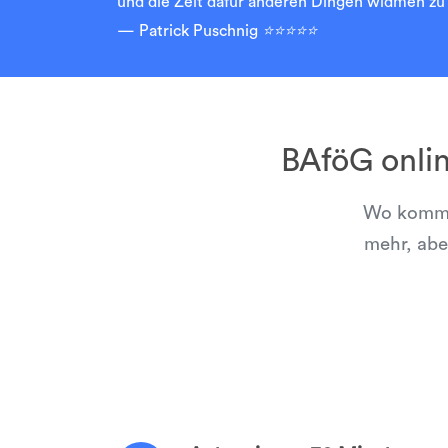
und die Zeit dafür anderen Dingen widmen zu 
Patrick Puschnig
⭐⭐⭐⭐⭐
BAföG onli
Wo kommen
mehr, abe