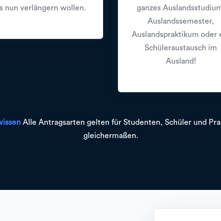
s nun verlängern wollen.
ganzes Auslandsstudiu
Auslandssemester,
Auslandspraktikum oder 
Schüleraustausch im
Ausland!
wissen
Alle Antragsarten gelten für Studenten, Schüler und Pra
gleichermaßen.