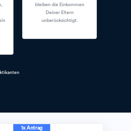
m,
bleiben die Einkommen
Deiner Eltern
ein
unberücksichtigt.
ktikanten
1x Antrag