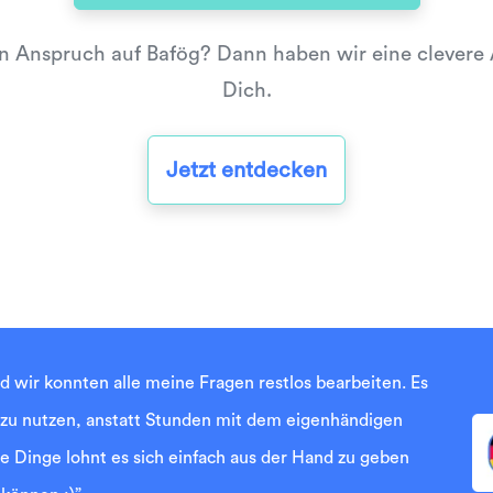
n Anspruch auf Bafög? Dann haben wir eine clevere A
Dich.
Jetzt entdecken
nd wir konnten alle meine Fragen restlos bearbeiten. Es
 zu nutzen, anstatt Stunden mit dem eigenhändigen
 Dinge lohnt es sich einfach aus der Hand zu geben