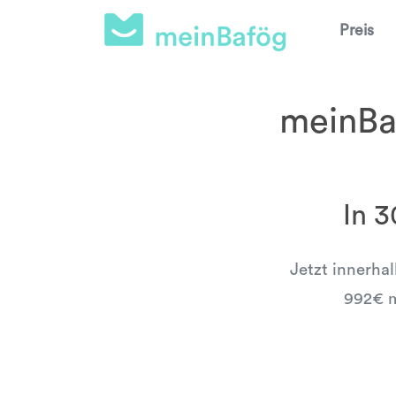
Preis
meinBaf
In 
Jetzt innerha
992€ m