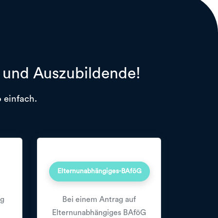
r und Auszubildende!
 einfach.
Elternunabhängiges-BAföG
ng
Bei einem Antrag auf
Elternunabhängiges BAföG