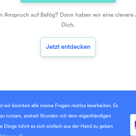
n Anspruch auf Bafög? Dann haben wir eine clevere A
Dich.
Jetzt entdecken
nd wir konnten alle meine Fragen restlos bearbeiten. Es
 zu nutzen, anstatt Stunden mit dem eigenhändigen
 Dinge lohnt es sich einfach aus der Hand zu geben