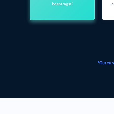
beantragst!
e
*Gut zu 