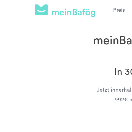
Preis
meinBaf
In 
Jetzt innerha
992€ m