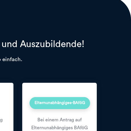
r und Auszubildende!
 einfach.
Elternunabhängiges-BAföG
ng
Bei einem Antrag auf
Elternunabhängiges BAföG