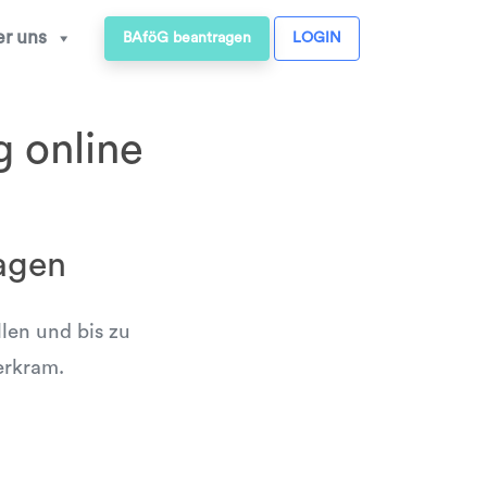
r uns
BAföG beantragen
LOGIN
g online
agen
llen und bis zu
erkram.