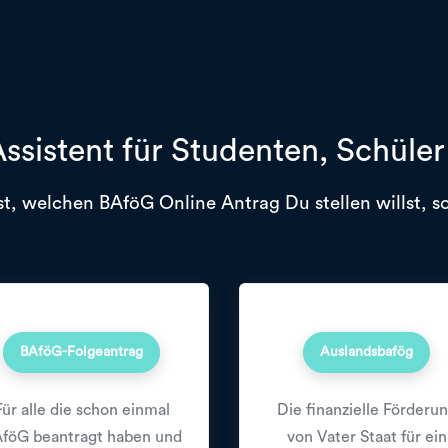
ssistent für Studenten, Schüle
t, welchen BAföG Online Antrag Du stellen willst, so
BAföG-Folgeantrag
Auslandsbafög
Für alle die schon einmal
Die finanzielle Förderu
föG beantragt haben und
von Vater Staat für ein