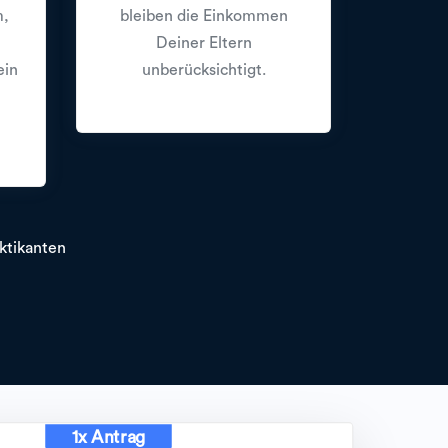
m,
bleiben die Einkommen
Deiner Eltern
ein
unberücksichtigt.
ktikanten
1x Antrag