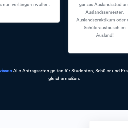
s nun verlängern wollen.
ganzes Auslandsstudiu
Auslandssemester,
Auslandspraktikum oder 
Schüleraustausch im
Ausland!
wissen
Alle Antragsarten gelten für Studenten, Schüler und Pra
gleichermaßen.