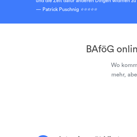
und die Zeit dafür anderen Dingen widmen zu 
Patrick Puschnig
⭐⭐⭐⭐⭐
BAföG onli
Wo kommen
mehr, abe